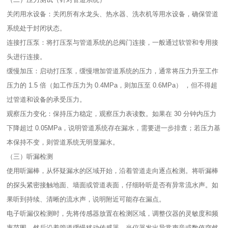
关闭用水设备：关闭所有水龙头、热水器、洗衣机等用水设备，确保管道
系统处于封闭状态。​
连接打压泵：将打压泵与管道系统的总阀门连接，一般通过软管和专用接
头进行连接。​
缓慢加压：启动打压泵，缓慢增加管道系统的压力，通常将压力升至工作
压力的 1.5 倍（如工作压力为 0.4MPa，则加压至 0.6MPa） ，但不得超
过管道和设备的承受压力。​
观察压力变化：保持压力稳定，观察压力表读数。如果在 30 分钟内压力
下降超过 0.05MPa，说明管道系统存在漏水，需要进一步排查；若压力基
本保持不变，则管道系统无明显漏水。​
（三）听漏检测​
使用听漏棒，从怀疑漏水的区域开始，沿着管道走向逐点检测。将听漏棒
的探头紧密接触地面、墙面或管道表面，仔细聆听是否有异常流水声。如
果听到持续、清晰的流水声，说明附近可能存在漏点。​
电子听漏仪检测时，先将传感器放置在检测区域，调整仪器的灵敏度和频
率范围。然后沿着管道缓慢移动传感器，当仪器发出异常声音或数值突然