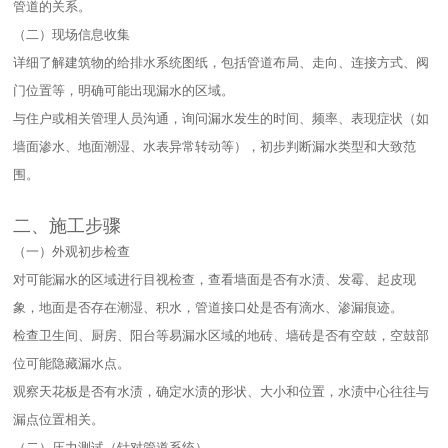
管道的关系。​
（二）现场信息收集​
详细了解建筑物的给排水系统图纸，包括管道布局、走向、连接方式、阀
门位置等，明确可能出现漏水的区域。​
与住户或相关管理人员沟通，询问漏水发生的时间、频率、表现症状（如
墙面渗水、地面潮湿、水表异常转动等），初步判断漏水类型和大致范
围。​
二、施工步骤​
（一）外观初步检查​
对可能漏水的区域进行目视检查，查看墙面是否有水渍、发霉、起皮现
象，地面是否存在潮湿、积水，管道接口处是否有滴水、渗漏痕迹。​
检查卫生间、厨房、阳台等易漏水区域的地砖、墙砖是否有空鼓，空鼓部
位可能隐藏漏水点。​
观察天花板是否有水渍，确定水渍的形状、大小和位置，水渍中心往往与
漏点位置相关。​
（二）压力测试（针对管道系统）​