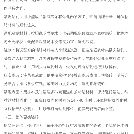
伤基层为宜。​
清理钻孔：用小型吸尘器或气泵将钻孔内的灰尘、碎屑清理干净，确保粘
结材料能顺利注入。​
调配粘结材料：按照说明书要求，准确调配瓷砖胶或环氧树脂胶，搅拌均
匀至无结块，调配量以满足本次修复为宜，避免浪费。​
注浆：将调配好的粘结材料装入小型注浆器，把注浆器的针头插入钻孔，
缓慢注入粘结材料。注浆过程中观察瓷砖表面，当相邻钻孔有材料溢出
时，停止注浆，用堵头将该孔封堵。依次对所有钻孔进行注浆操作。​
压实瓷砖：注浆完成后，使用橡胶锤轻轻敲击瓷砖表面，使瓷砖与基层充
分贴合，排出多余空气。敲击时力度要均匀，避免损坏瓷砖。​
清理表面：用抹布及时清理瓷砖表面溢出的粘结材料，保持瓷砖清洁。待
粘结材料固化（一般瓷砖胶固化时间为 24 - 48 小时，环氧树脂胶固化时
间根据产品说明），用砂纸打磨钻孔部位，使其与瓷砖表面平整。​
（三）整体更换瓷砖​
拆除旧瓷砖：使用铲刀、锤子小心拆除空鼓或破损的瓷砖，避免损坏周边
瓷砖和基层。拆除时从瓷砖边缘开始，逐步撬开瓷砖，清理残留的粘结材