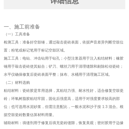
详细信息
一、施工前准备​
（一）工具准备​
检测工具：准备好空鼓锤，通过敲击瓷砖表面，依据声音差异判断空鼓位
置；粉笔或标记笔用于标记空鼓区域。​
施工工具：电钻、冲击钻用于钻孔；小型注浆器用于注入粘结材料；橡胶
锤用于敲击瓷砖使其贴合；铲刀、螺丝刀用于清理缝隙和剔除松动瓷砖；
水平仪确保修复后瓷砖表面平整；抹布、水桶用于清理施工区域。​
（二）材料选购​
粘结材料：瓷砖胶是常用选择，其粘结力强、耐水性好，适合修复空鼓瓷
砖；环氧树脂胶粘结牢固，固化后强度高，适用于对强度要求较高的部
位；也可选用水泥砂浆，但需注意配比，一般水泥和沙子按 1:3 混合。根
据空鼓瓷砖数量估算材料用量。​
辅助材料：填缝剂用于修复后填充瓷砖缝隙，恢复美观；密封胶用于边缘