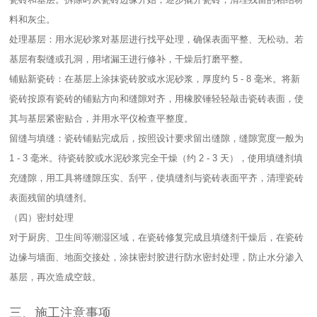
料和灰尘。​
处理基层：用水泥砂浆对基层进行找平处理，确保表面平整、无松动。若
基层有裂缝或孔洞，用堵漏王进行修补，干燥后打磨平整。​
铺贴新瓷砖：在基层上涂抹瓷砖胶或水泥砂浆，厚度约 5 - 8 毫米。将新
瓷砖按原有瓷砖的铺贴方向和缝隙对齐，用橡胶锤轻轻敲击瓷砖表面，使
其与基层紧密贴合，并用水平仪检查平整度。​
留缝与填缝：瓷砖铺贴完成后，按照设计要求留出缝隙，缝隙宽度一般为
1 - 3 毫米。待瓷砖胶或水泥砂浆完全干燥（约 2 - 3 天），使用填缝剂填
充缝隙，用工具将缝隙压实、刮平，使填缝剂与瓷砖表面平齐，清理瓷砖
表面残留的填缝剂。​
（四）密封处理​
对于厨房、卫生间等潮湿区域，在瓷砖修复完成且填缝剂干燥后，在瓷砖
边缘与墙面、地面交接处，涂抹密封胶进行防水密封处理，防止水分渗入
基层，再次造成空鼓。​
三、施工注意事项​