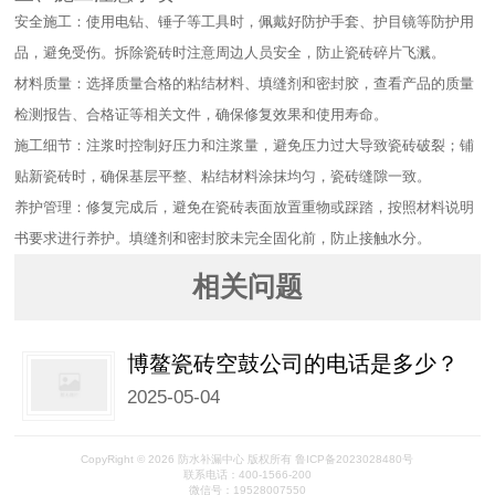
安全施工：使用电钻、锤子等工具时，佩戴好防护手套、护目镜等防护用
品，避免受伤。拆除瓷砖时注意周边人员安全，防止瓷砖碎片飞溅。​
材料质量：选择质量合格的粘结材料、填缝剂和密封胶，查看产品的质量
检测报告、合格证等相关文件，确保修复效果和使用寿命。​
施工细节：注浆时控制好压力和注浆量，避免压力过大导致瓷砖破裂；铺
贴新瓷砖时，确保基层平整、粘结材料涂抹均匀，瓷砖缝隙一致。​
养护管理：修复完成后，避免在瓷砖表面放置重物或踩踏，按照材料说明
书要求进行养护。填缝剂和密封胶未完全固化前，防止接触水分。
相关问题
博鳌瓷砖空鼓公司的电话是多少？
2025-05-04
CopyRight © 2026 防水补漏中心 版权所有 鲁ICP备2023028480号
联系电话：400-1566-200
微信号：19528007550