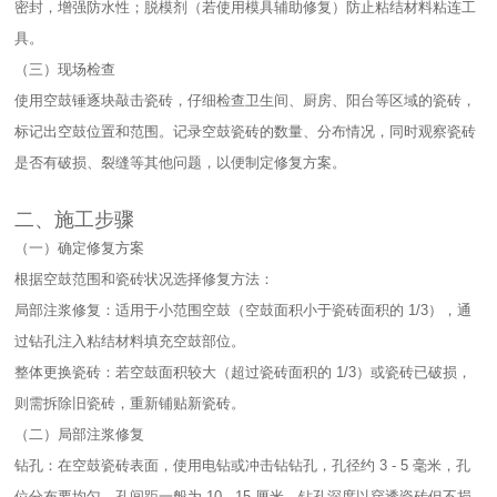
密封，增强防水性；脱模剂（若使用模具辅助修复）防止粘结材料粘连工
具。​
（三）现场检查​
使用空鼓锤逐块敲击瓷砖，仔细检查卫生间、厨房、阳台等区域的瓷砖，
标记出空鼓位置和范围。记录空鼓瓷砖的数量、分布情况，同时观察瓷砖
是否有破损、裂缝等其他问题，以便制定修复方案。​
二、施工步骤​
（一）确定修复方案​
根据空鼓范围和瓷砖状况选择修复方法：​
局部注浆修复：适用于小范围空鼓（空鼓面积小于瓷砖面积的 1/3），通
过钻孔注入粘结材料填充空鼓部位。​
整体更换瓷砖：若空鼓面积较大（超过瓷砖面积的 1/3）或瓷砖已破损，
则需拆除旧瓷砖，重新铺贴新瓷砖。​
（二）局部注浆修复​
钻孔：在空鼓瓷砖表面，使用电钻或冲击钻钻孔，孔径约 3 - 5 毫米，孔
位分布要均匀，孔间距一般为 10 - 15 厘米。钻孔深度以穿透瓷砖但不损