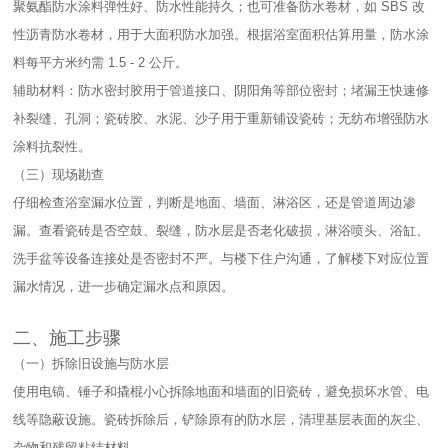
聚氨酯防水涂料弹性好、防水性能持久；也可准备防水卷材，如 SBS 改
性沥青防水卷材，用于大面积防水加强。根据浴室面积估算用量，防水涂
料每平方米约需 1.5 - 2 公斤。​
辅助材料：防水密封胶用于管道接口、阴阳角等部位密封；堵漏王快速修
补裂缝、孔洞；瓷砖胶、水泥、沙子用于重新铺设瓷砖；无纺布增强防水
涂料抗裂性。​
（三）现场勘查​
仔细检查浴室漏水位置，判断是地面、墙面、淋浴区，还是管道周边渗
漏。查看瓷砖是否空鼓、裂缝，防水层是否老化破损，淋浴喷头、浴缸、
洗手盆等设备连接处是否密封不严。与楼下住户沟通，了解楼下对应位置
漏水情况，进一步确定漏水点和原因。​
二、施工步骤​
（一）拆除旧设施与防水层​
使用电镐、锤子和撬棍小心拆除地面和墙面的旧瓷砖，避免损坏水管、电
线等隐蔽设施。瓷砖拆除后，铲除原有的防水层，清理基层表面的灰尘、
杂物和残留粘结材料。​