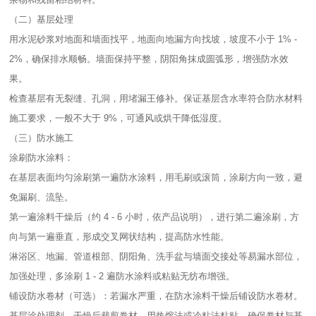
（二）基层处理​
用水泥砂浆对地面和墙面找平，地面向地漏方向找坡，坡度不小于 1% -
2%，确保排水顺畅。墙面保持平整，阴阳角抹成圆弧形，增强防水效
果。​
检查基层有无裂缝、孔洞，用堵漏王修补。保证基层含水率符合防水材料
施工要求，一般不大于 9%，可通风或烘干降低湿度。​
（三）防水施工​
涂刷防水涂料：​
在基层表面均匀涂刷第一遍防水涂料，用毛刷或滚筒，涂刷方向一致，避
免漏刷、流坠。​
第一遍涂料干燥后（约 4 - 6 小时，依产品说明），进行第二遍涂刷，方
向与第一遍垂直，形成交叉网状结构，提高防水性能。​
淋浴区、地漏、管道根部、阴阳角、洗手盆与墙面交接处等易漏水部位，
加强处理，多涂刷 1 - 2 遍防水涂料或粘贴无纺布增强。​
铺设防水卷材（可选）：若漏水严重，在防水涂料干燥后铺设防水卷材。
基层涂处理剂，干燥后裁剪卷材，用热熔法或冷粘法粘贴，确保卷材与基